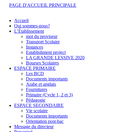
PAGE D'ACCUEIL PRINCIPALE
Accueil
Qui sommes-nous?
L’Établissement
mot du proviseur
Transport Scolaire
Instances
Establishment project
LA GRANDE LESSIVE 2020
Bourses Scolaires
ESPACE PRIMAIRE
Les BCD
Documents importants
Arabe et anglais
Fournitures
Primaire (Cycle 1, 2 et 3)
Pédagogie
ESPACE SECONDAIRE
Vie scolaire
Documents importants
Orientation post-bac
Message du directeur
Personnel