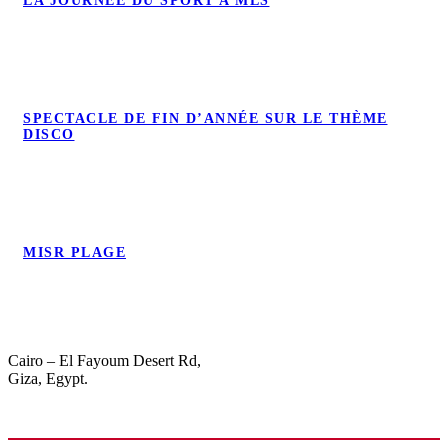
LA JOURNÉE DU SPORT A MLS
LA JOURNÉE DU SPORT A MLS
SPECTACLE DE FIN D’ANNÉE SUR LE THÈME
SPECTACLE DE FIN D’ANNÉE SUR LE
DISCO
THÈME DISCO
MISR PLAGE
MISR PLAGE
Cairo – El Fayoum Desert Rd,
Giza, Egypt.
(02) 3376-3060