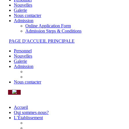
Nouvelles
Galerie
Nous contacter
Admission
Online Application Form
Admission Steps & Conditions
PAGE D'ACCUEIL PRINCIPALE
Personnel
Nouvelles
Galerie
Admission
ONLINE APPLICATION FORM
ADMISSION STEPS & CONDITIONS
Nous contacter
Accueil
Qui sommes-nous?
L’Établissement
MOT DU PROVISEUR
TRANSPORT SCOLAIRE