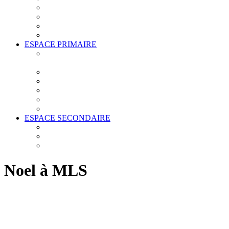
INSTANCES
ESTABLISHMENT PROJECT
LA GRANDE LESSIVE
BOURSES SCOLAIRES
ESPACE PRIMAIRE
LES BCD (BIBLIOTHÈQUE CENTRE
DOCUMENTAIRE)
DOCUMENTS IMPORTANTS
ARABE ET ANGLAIS
FOURNITURES
PRIMAIRE (CYCLE 1, 2 ET 3)
PÉDAGOGIE
ESPACE SECONDAIRE
VIE SCOLAIRE
DOCUMENTS IMPORTANTS
ORIENTATION POST-BAC
Noel à MLS