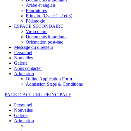
Arabe et anglais
Fournitures
Primaire (Cycle 1, 2 et 3)
Pédagogie
ESPACE SECONDAIRE
Vie scolaire
Documents importants
Orientation post-bac
Message du directeur
Personnel
Nouvelles
Galerie
Nous contacter
Admission
Online Application Form
Admission Steps & Conditions
PAGE D'ACCUEIL PRINCIPALE
Personnel
Nouvelles
Galerie
Admission
ONLINE APPLICATION FORM