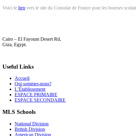
Voici le
lien
vers le site du Consulat de France pour les bourses scola
Cairo – El Fayoum Desert Rd,
Giza, Egypt.
(02) 3376-3060
Useful Links
Accueil
Qui sommes-nous?
L’Établissement
ESPACE PRIMAIRE
ESPACE SECONDAIRE
MLS Schools
National Division
British Division
American Division