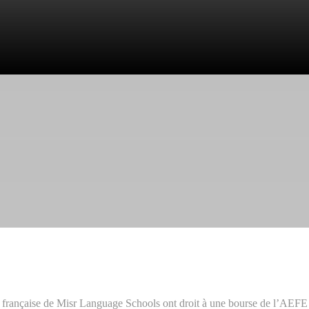
n française de Misr Language Schools ont droit à une bourse de l’AEFE s