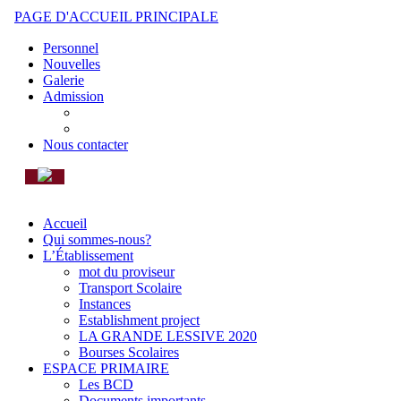
PAGE D'ACCUEIL PRINCIPALE
Personnel
Nouvelles
Galerie
Admission
ONLINE APPLICATION FORM
ADMISSION STEPS & CONDITIONS
Nous contacter
Accueil
Qui sommes-nous?
L’Établissement
mot du proviseur
Transport Scolaire
Instances
Establishment project
LA GRANDE LESSIVE 2020
Bourses Scolaires
ESPACE PRIMAIRE
Les BCD
Documents importants