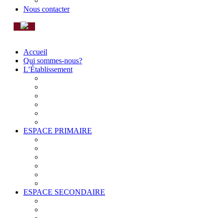
ADMISSION STEPS & CONDITIONS
Nous contacter
Accueil
Qui sommes-nous?
L’Établissement
MOT DU PROVISEUR
TRANSPORT SCOLAIRE
INSTANCES
ESTABLISHMENT PROJECT
LA GRANDE LESSIVE
BOURSES SCOLAIRES
ESPACE PRIMAIRE
LES BCD (BIBLIOTHÈQUE CENTRE DOCUMENT
DOCUMENTS IMPORTANTS
ARABE ET ANGLAIS
FOURNITURES
PRIMAIRE (CYCLE 1, 2 ET 3)
PÉDAGOGIE
ESPACE SECONDAIRE
VIE SCOLAIRE
DOCUMENTS IMPORTANTS