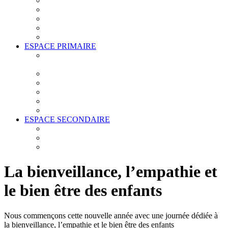
TRANSPORT SCOLAIRE
INSTANCES
ESTABLISHMENT PROJECT
LA GRANDE LESSIVE
BOURSES SCOLAIRES
ESPACE PRIMAIRE
LES BCD (BIBLIOTHÈQUE CENTRE
DOCUMENTAIRE)
DOCUMENTS IMPORTANTS
ARABE ET ANGLAIS
FOURNITURES
PRIMAIRE (CYCLE 1, 2 ET 3)
PÉDAGOGIE
ESPACE SECONDAIRE
VIE SCOLAIRE
DOCUMENTS IMPORTANTS
ORIENTATION POST-BAC
La bienveillance, l’empathie et
le bien être des enfants
Nous commençons cette nouvelle année avec une journée dédiée à
la bienveillance, l’empathie et le bien être des enfants