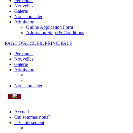
Personnel
Nouvelles
Galerie
Nous contacter
Admission
Online Application Form
Admission Steps & Conditions
PAGE D'ACCUEIL PRINCIPALE
Personnel
Nouvelles
Galerie
Admission
ONLINE APPLICATION FORM
ADMISSION STEPS & CONDITIONS
Nous contacter
Accueil
Qui sommes-nous?
L’Établissement
MOT DU PROVISEUR