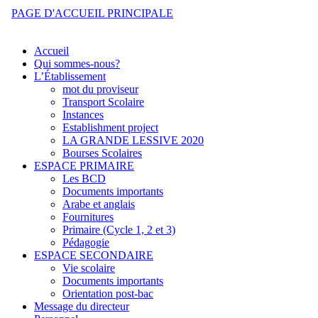
PAGE D'ACCUEIL PRINCIPALE
Accueil
Qui sommes-nous?
L’Établissement
mot du proviseur
Transport Scolaire
Instances
Establishment project
LA GRANDE LESSIVE 2020
Bourses Scolaires
ESPACE PRIMAIRE
Les BCD
Documents importants
Arabe et anglais
Fournitures
Primaire (Cycle 1, 2 et 3)
Pédagogie
ESPACE SECONDAIRE
Vie scolaire
Documents importants
Orientation post-bac
Message du directeur